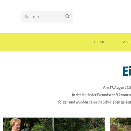
Suchen …
HOME
AKT
E
Am 27.August 2022
In der Halle der Freundschaft konnt
folgen und wurden dann ins Schulleben geläut